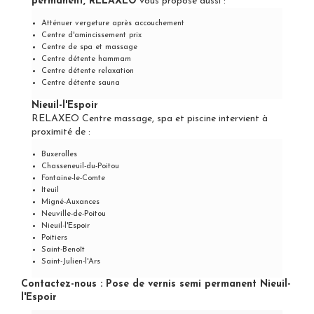
permanent, RELAXEO
vous propose aussi :
Atténuer vergeture après accouchement
Centre d'amincissement prix
Centre de spa et massage
Centre détente hammam
Centre détente relaxation
Centre détente sauna
Nieuil-l'Espoir
RELAXEO Centre massage, spa et piscine intervient à
proximité de :
Buxerolles
Chasseneuil-du-Poitou
Fontaine-le-Comte
Iteuil
Migné-Auxances
Neuville-de-Poitou
Nieuil-l'Espoir
Poitiers
Saint-Benoît
Saint-Julien-l'Ars
Contactez-nous : Pose de vernis semi permanent Nieuil-
l'Espoir