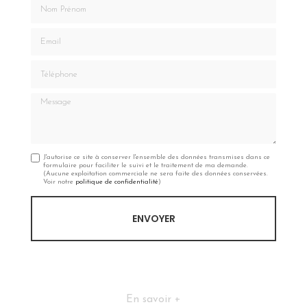
Nom Prénom
Email
Téléphone
Message
J'autorise ce site à conserver l'ensemble des données transmises dans ce
formulaire pour faciliter le suivi et le traitement de ma demande.
(Aucune exploitation commerciale ne sera faite des données conservées.
Voir notre
politique de confidentialité
)
En savoir +