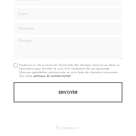
Email
Téléphone
Message
J'autorise ce site à conserver l'ensemble des données transmises dans ce
formulaire pour faciliter le suivi et le traitement de ma demande.
(Aucune exploitation commerciale ne sera faite des données conservées.
Voir notre
politique de confidentialité
)
En savoir +