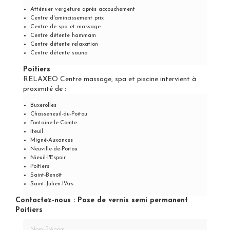
Atténuer vergeture après accouchement
Centre d'amincissement prix
Centre de spa et massage
Centre détente hammam
Centre détente relaxation
Centre détente sauna
Poitiers
RELAXEO Centre massage, spa et piscine intervient à
proximité de :
Buxerolles
Chasseneuil-du-Poitou
Fontaine-le-Comte
Iteuil
Migné-Auxances
Neuville-de-Poitou
Nieuil-l'Espoir
Poitiers
Saint-Benoît
Saint-Julien-l'Ars
Contactez-nous : Pose de vernis semi permanent
Poitiers
Nom Prénom