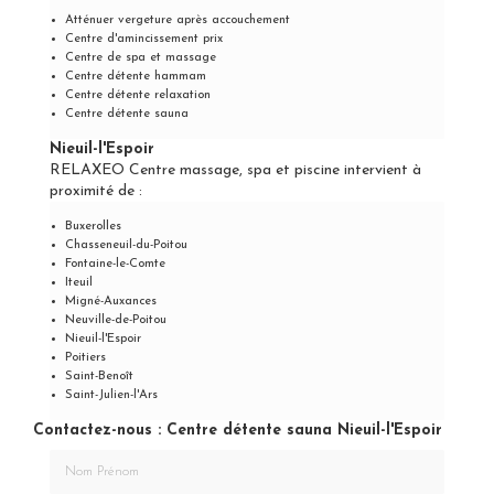
Atténuer vergeture après accouchement
Centre d'amincissement prix
Centre de spa et massage
Centre détente hammam
Centre détente relaxation
Centre détente sauna
Nieuil-l'Espoir
RELAXEO Centre massage, spa et piscine intervient à
proximité de :
Buxerolles
Chasseneuil-du-Poitou
Fontaine-le-Comte
Iteuil
Migné-Auxances
Neuville-de-Poitou
Nieuil-l'Espoir
Poitiers
Saint-Benoît
Saint-Julien-l'Ars
Contactez-nous : Centre détente sauna Nieuil-l'Espoir
Nom Prénom