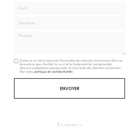
Email
Téléphone
Message
J'autorise ce site à conserver l'ensemble des données transmises dans ce
formulaire pour faciliter le suivi et le traitement de ma demande.
(Aucune exploitation commerciale ne sera faite des données conservées.
Voir notre
politique de confidentialité
)
En savoir +