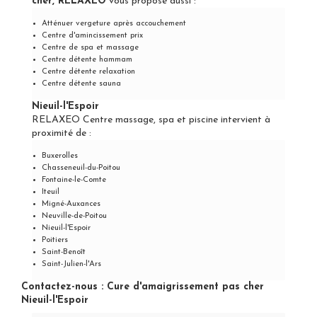
cher, RELAXEO
vous propose aussi :
Atténuer vergeture après accouchement
Centre d'amincissement prix
Centre de spa et massage
Centre détente hammam
Centre détente relaxation
Centre détente sauna
Nieuil-l'Espoir
RELAXEO Centre massage, spa et piscine intervient à
proximité de :
Buxerolles
Chasseneuil-du-Poitou
Fontaine-le-Comte
Iteuil
Migné-Auxances
Neuville-de-Poitou
Nieuil-l'Espoir
Poitiers
Saint-Benoît
Saint-Julien-l'Ars
Contactez-nous : Cure d'amaigrissement pas cher
Nieuil-l'Espoir