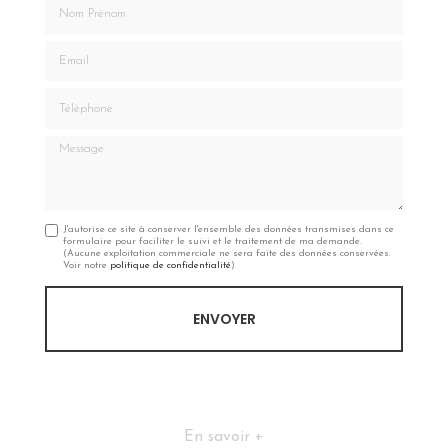
Nom Prénom
Email
Téléphone
Message
J'autorise ce site à conserver l'ensemble des données transmises dans ce
formulaire pour faciliter le suivi et le traitement de ma demande.
(Aucune exploitation commerciale ne sera faite des données conservées.
Voir notre
politique de confidentialité
)
En savoir +