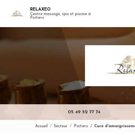
Aller
RELAXEO
au
Centre massage, spa et piscine à
Navigation pr
contenu
Poitiers
principal
05 49 52 77 74
Accueil
Secteur
Poitiers
Cure d'amaigrisseme