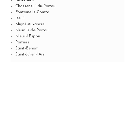
Buxerolles
Chasseneuil-du-Poitou
Fontaine-le-Comte
Iteuil
Migné-Auxances
Neuville-de-Poitou
Nieuil-l'Espoir
Poitiers
Saint-Benoît
Saint-Julien-l'Ars