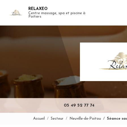
Aller
RELAXEO
au
Centre massage, spa et piscine à
Navigation pr
contenu
Poitiers
principal
05 49 52 77 74
Accueil
Secteur
Neuville-de-Poitou
Séance sa