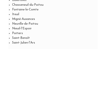
Buxerolles
Chasseneuil-du-Poitou
Fontaine-le-Comte
Iteuil
Migné-Auxances
Neuville-de-Poitou
Nieuil-l'Espoir
Poitiers
Saint-Benoît
Saint-Julien-l'Ars