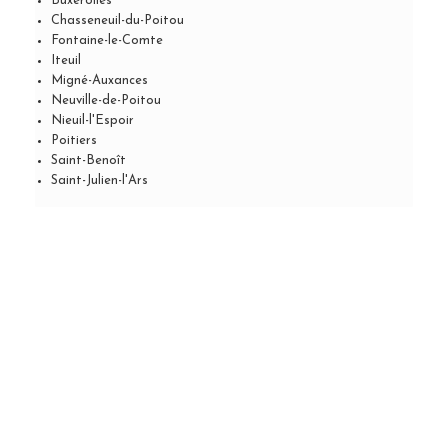
Buxerolles
Chasseneuil-du-Poitou
Fontaine-le-Comte
Iteuil
Migné-Auxances
Neuville-de-Poitou
Nieuil-l'Espoir
Poitiers
Saint-Benoît
Saint-Julien-l'Ars