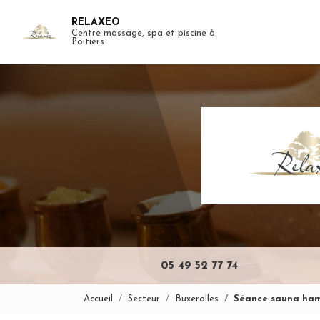
Aller
RELAXEO
au
Centre massage, spa et piscine à
Navigation pr
contenu
Poitiers
principal
05 49 52 77 74
Accueil
Secteur
Buxerolles
Séance sauna ha