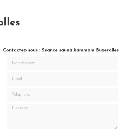
lles
Contactez-nous : Séance sauna hammam Buxerolles
Nom Prénom
Email
Téléphone
Message