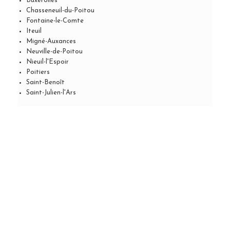
Buxerolles
Chasseneuil-du-Poitou
Fontaine-le-Comte
Iteuil
Migné-Auxances
Neuville-de-Poitou
Nieuil-l'Espoir
Poitiers
Saint-Benoît
Saint-Julien-l'Ars