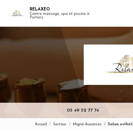
Aller
RELAXEO
au
Centre massage, spa et piscine à
Navigation pr
contenu
Poitiers
principal
05 49 52 77 74
Accueil
Secteur
Migné-Auxances
Salon esthé