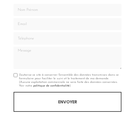
Nom Prénom
Email
Téléphone
Message
J'autorise ce site à conserver l'ensemble des données transmises dans ce
formulaire pour faciliter le suivi et le traitement de ma demande.
(Aucune exploitation commerciale ne sera faite des données conservées.
Voir notre
politique de confidentialité
)