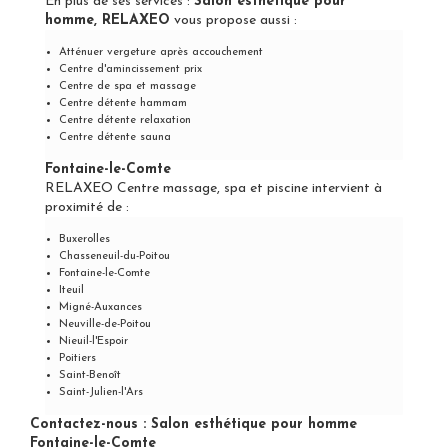
En plus de ses services :
Salon esthétique pour
homme, RELAXEO
vous propose aussi :
Atténuer vergeture après accouchement
Centre d'amincissement prix
Centre de spa et massage
Centre détente hammam
Centre détente relaxation
Centre détente sauna
Fontaine-le-Comte
RELAXEO Centre massage, spa et piscine intervient à
proximité de :
Buxerolles
Chasseneuil-du-Poitou
Fontaine-le-Comte
Iteuil
Migné-Auxances
Neuville-de-Poitou
Nieuil-l'Espoir
Poitiers
Saint-Benoît
Saint-Julien-l'Ars
Contactez-nous : Salon esthétique pour homme
Fontaine-le-Comte