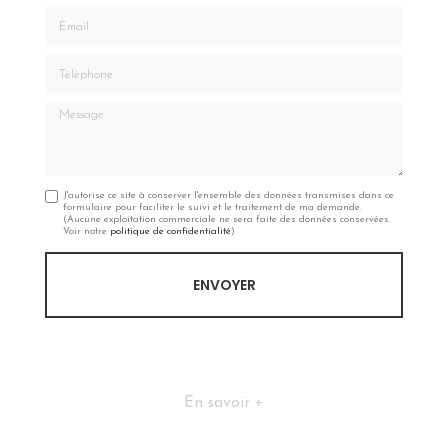
Email
Téléphone
Message
J'autorise ce site à conserver l'ensemble des données transmises dans ce
formulaire pour faciliter le suivi et le traitement de ma demande.
(Aucune exploitation commerciale ne sera faite des données conservées.
Voir notre
politique de confidentialité
)
En savoir +