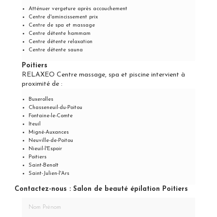
Atténuer vergeture après accouchement
Centre d'amincissement prix
Centre de spa et massage
Centre détente hammam
Centre détente relaxation
Centre détente sauna
Poitiers
RELAXEO Centre massage, spa et piscine intervient à
proximité de :
Buxerolles
Chasseneuil-du-Poitou
Fontaine-le-Comte
Iteuil
Migné-Auxances
Neuville-de-Poitou
Nieuil-l'Espoir
Poitiers
Saint-Benoît
Saint-Julien-l'Ars
Contactez-nous : Salon de beauté épilation Poitiers
Nom Prénom