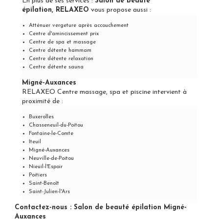
En plus de ses services :
Salon de beauté
épilation, RELAXEO
vous propose aussi :
Atténuer vergeture après accouchement
Centre d'amincissement prix
Centre de spa et massage
Centre détente hammam
Centre détente relaxation
Centre détente sauna
Migné-Auxances
RELAXEO Centre massage, spa et piscine intervient à
proximité de :
Buxerolles
Chasseneuil-du-Poitou
Fontaine-le-Comte
Iteuil
Migné-Auxances
Neuville-de-Poitou
Nieuil-l'Espoir
Poitiers
Saint-Benoît
Saint-Julien-l'Ars
Contactez-nous : Salon de beauté épilation Migné-
Auxances