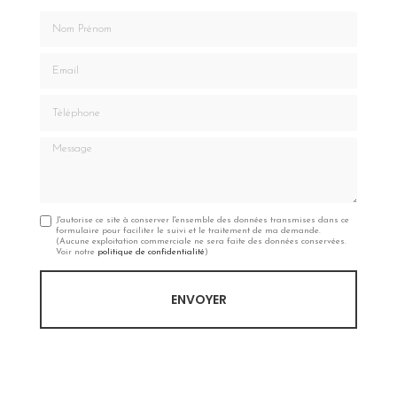
Nom Prénom
Email
Téléphone
Message
J'autorise ce site à conserver l'ensemble des données transmises dans ce
formulaire pour faciliter le suivi et le traitement de ma demande.
(Aucune exploitation commerciale ne sera faite des données conservées.
Voir notre
politique de confidentialité
)