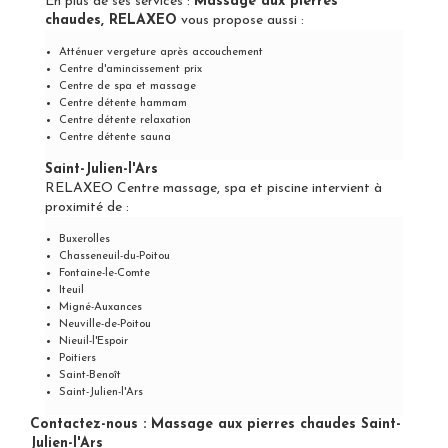
En plus de ses services :
Massage aux pierres
chaudes, RELAXEO
vous propose aussi :
Atténuer vergeture après accouchement
Centre d'amincissement prix
Centre de spa et massage
Centre détente hammam
Centre détente relaxation
Centre détente sauna
Saint-Julien-l'Ars
RELAXEO Centre massage, spa et piscine intervient à
proximité de :
Buxerolles
Chasseneuil-du-Poitou
Fontaine-le-Comte
Iteuil
Migné-Auxances
Neuville-de-Poitou
Nieuil-l'Espoir
Poitiers
Saint-Benoît
Saint-Julien-l'Ars
Contactez-nous : Massage aux pierres chaudes Saint-
Julien-l'Ars