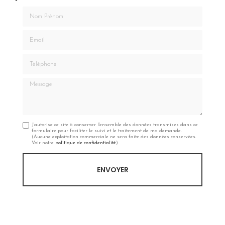
Nom Prénom
Email
Téléphone
Message
J'autorise ce site à conserver l'ensemble des données transmises dans ce
formulaire pour faciliter le suivi et le traitement de ma demande.
(Aucune exploitation commerciale ne sera faite des données conservées.
Voir notre
politique de confidentialité
)