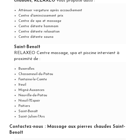
chaudes, RELAXEO
vous propose aussi :
Atténuer vergeture après accouchement
Centre d'amincissement prix
Centre de spa et massage
Centre détente hammam
Centre détente relaxation
Centre détente sauna
Saint-Benoît
RELAXEO Centre massage, spa et piscine intervient à
proximité de :
Buxerolles
Chasseneuil-du-Poitou
Fontaine-le-Comte
Iteuil
Migné-Auxances
Neuville-de-Poitou
Nieuil-l'Espoir
Poitiers
Saint-Benoît
Saint-Julien-l'Ars
Contactez-nous : Massage aux pierres chaudes Saint-
Benoît