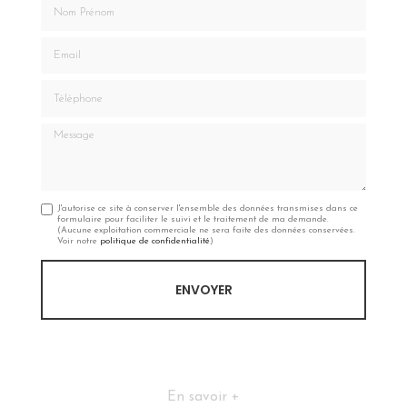
Nom Prénom
Email
Téléphone
Message
J'autorise ce site à conserver l'ensemble des données transmises dans ce
formulaire pour faciliter le suivi et le traitement de ma demande.
(Aucune exploitation commerciale ne sera faite des données conservées.
Voir notre
politique de confidentialité
)
En savoir +