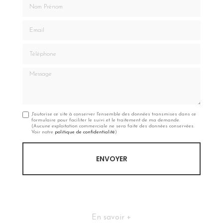
Nom Prénom
Email
Téléphone
Message
J'autorise ce site à conserver l'ensemble des données transmises dans ce
formulaire pour faciliter le suivi et le traitement de ma demande.
(Aucune exploitation commerciale ne sera faite des données conservées.
Voir notre
politique de confidentialité
)
En savoir +