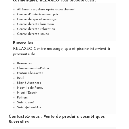
cosmétiques, RELAXEO
vous propose aussi :
Atténuer vergeture après accouchement
Centre d'amincissement prix
Centre de spa et massage
Centre détente hammam
Centre détente relaxation
Centre détente sauna
Buxerolles
RELAXEO Centre massage, spa et piscine intervient à
proximité de :
Buxerolles
Chasseneuil-du-Poitou
Fontaine-le-Comte
Iteuil
Migné-Auxances
Neuville-de-Poitou
Nieuil-l'Espoir
Poitiers
Saint-Benoît
Saint-Julien-l'Ars
Contactez-nous : Vente de produits cosmétiques
Buxerolles