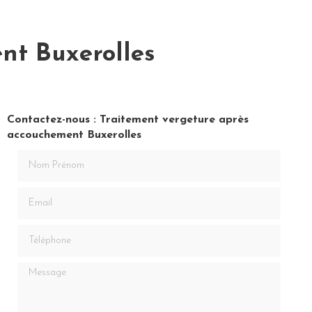
nt Buxerolles
Contactez-nous : Traitement vergeture après
accouchement Buxerolles
Nom Prénom
Email
Téléphone
Message