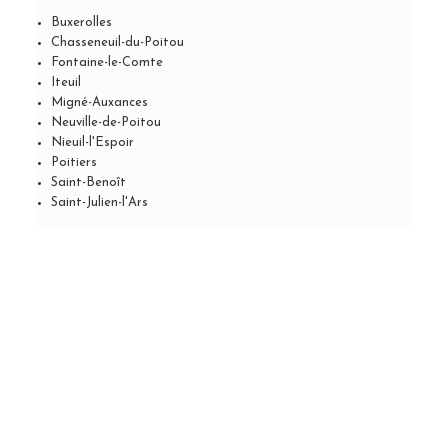
Buxerolles
Chasseneuil-du-Poitou
Fontaine-le-Comte
Iteuil
Migné-Auxances
Neuville-de-Poitou
Nieuil-l'Espoir
Poitiers
Saint-Benoît
Saint-Julien-l'Ars