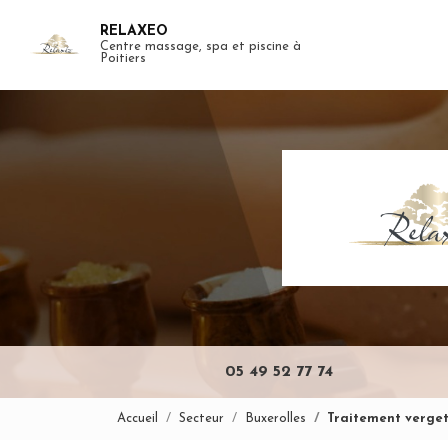
Aller
RELAXEO
au
Centre massage, spa et piscine à
Navigation pr
contenu
Poitiers
principal
05 49 52 77 74
Accueil
Secteur
Buxerolles
Traitement verge