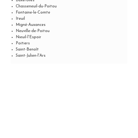
Buxerolles
Chasseneuil-du-Poitou
Fontaine-le-Comte
Iteuil
Migné-Auxances
Neuville-de-Poitou
Nieuil-l'Espoir
Poitiers
Saint-Benoît
Saint-Julien-l'Ars