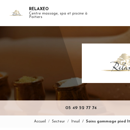
Aller
RELAXEO
au
Centre massage, spa et piscine à
Navigation pr
contenu
Poitiers
principal
05 49 52 77 74
Accueil
Secteur
Iteuil
Soins gommage pied It