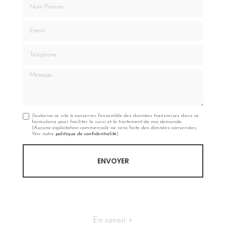
Nom Prénom
Email
Téléphone
Message
J'autorise ce site à conserver l'ensemble des données transmises dans ce
formulaire pour faciliter le suivi et le traitement de ma demande.
(Aucune exploitation commerciale ne sera faite des données conservées.
Voir notre
politique de confidentialité
)
En savoir +