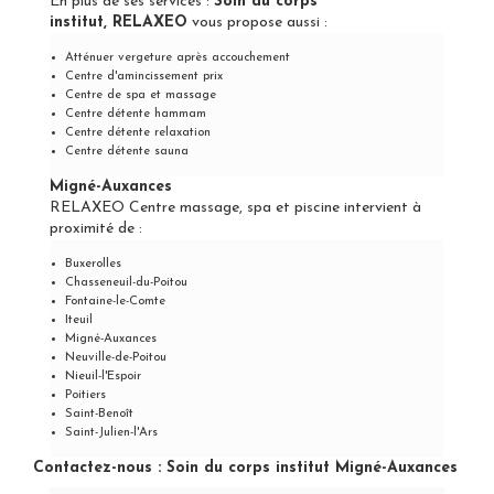
En plus de ses services :
Soin du corps
institut, RELAXEO
vous propose aussi :
Atténuer vergeture après accouchement
Centre d'amincissement prix
Centre de spa et massage
Centre détente hammam
Centre détente relaxation
Centre détente sauna
Migné-Auxances
RELAXEO Centre massage, spa et piscine intervient à
proximité de :
Buxerolles
Chasseneuil-du-Poitou
Fontaine-le-Comte
Iteuil
Migné-Auxances
Neuville-de-Poitou
Nieuil-l'Espoir
Poitiers
Saint-Benoît
Saint-Julien-l'Ars
Contactez-nous : Soin du corps institut Migné-Auxances