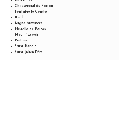
Buxerolles
Chasseneuil-du-Poitou
Fontaine-le-Comte
Iteuil
Migné-Auxances
Neuville-de-Poitou
Nieuil-l'Espoir
Poitiers
Saint-Benoît
Saint-Julien-l'Ars