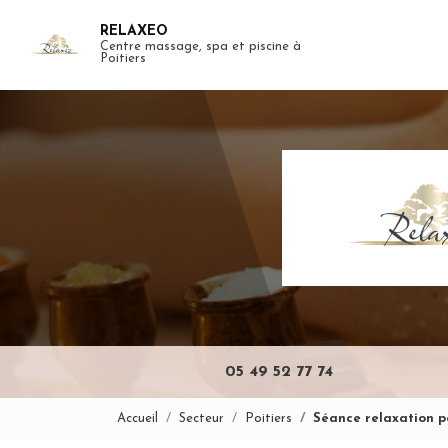
Aller
RELAXEO
au
Centre massage, spa et piscine à
Navigation pr
contenu
Poitiers
principal
05 49 52 77 74
Accueil
Secteur
Poitiers
Séance relaxation po