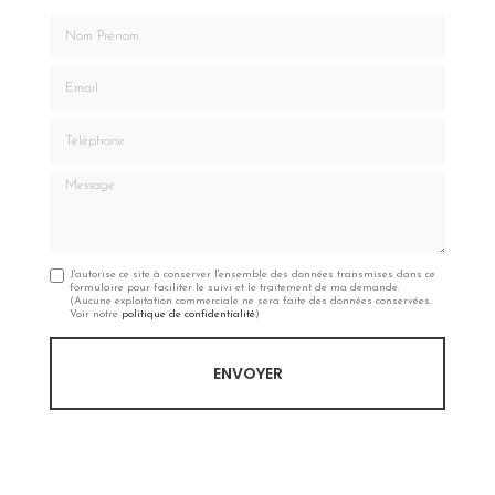
Nom Prénom
Email
Téléphone
Message
J'autorise ce site à conserver l'ensemble des données transmises dans ce
formulaire pour faciliter le suivi et le traitement de ma demande.
(Aucune exploitation commerciale ne sera faite des données conservées.
Voir notre
politique de confidentialité
)