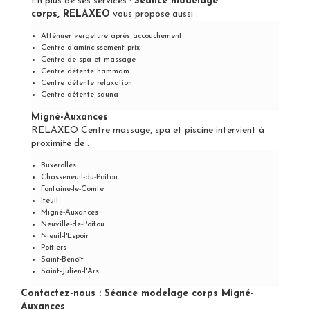
En plus de ses services :
Séance modelage
corps, RELAXEO
vous propose aussi :
Atténuer vergeture après accouchement
Centre d'amincissement prix
Centre de spa et massage
Centre détente hammam
Centre détente relaxation
Centre détente sauna
Migné-Auxances
RELAXEO Centre massage, spa et piscine intervient à
proximité de :
Buxerolles
Chasseneuil-du-Poitou
Fontaine-le-Comte
Iteuil
Migné-Auxances
Neuville-de-Poitou
Nieuil-l'Espoir
Poitiers
Saint-Benoît
Saint-Julien-l'Ars
Contactez-nous : Séance modelage corps Migné-
Auxances