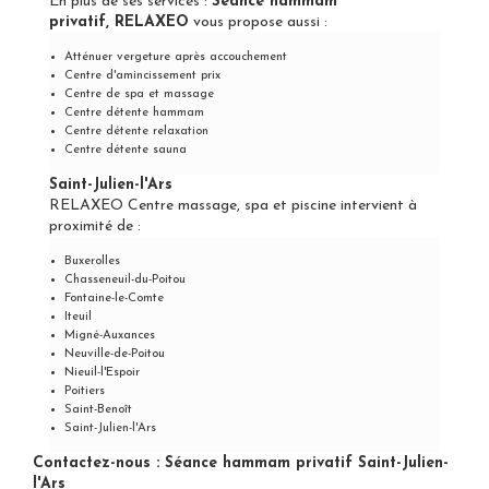
En plus de ses services :
Séance hammam
privatif, RELAXEO
vous propose aussi :
Atténuer vergeture après accouchement
Centre d'amincissement prix
Centre de spa et massage
Centre détente hammam
Centre détente relaxation
Centre détente sauna
Saint-Julien-l'Ars
RELAXEO Centre massage, spa et piscine intervient à
proximité de :
Buxerolles
Chasseneuil-du-Poitou
Fontaine-le-Comte
Iteuil
Migné-Auxances
Neuville-de-Poitou
Nieuil-l'Espoir
Poitiers
Saint-Benoît
Saint-Julien-l'Ars
Contactez-nous : Séance hammam privatif Saint-Julien-
l'Ars