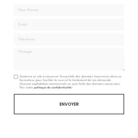
Nom Prénom
Email
Téléphone
Message
J'autorise ce site à conserver l'ensemble des données transmises dans ce
formulaire pour faciliter le suivi et le traitement de ma demande.
(Aucune exploitation commerciale ne sera faite des données conservées.
Voir notre
politique de confidentialité
)