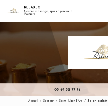
Aller
RELAXEO
au
Centre massage, spa et piscine à
Navigation pr
contenu
Poitiers
principal
05 49 52 77 74
Accueil
Secteur
Saint-Julien-l'Ars
Salon esthét