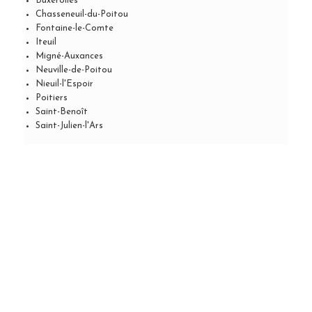
Buxerolles
Chasseneuil-du-Poitou
Fontaine-le-Comte
Iteuil
Migné-Auxances
Neuville-de-Poitou
Nieuil-l'Espoir
Poitiers
Saint-Benoît
Saint-Julien-l'Ars