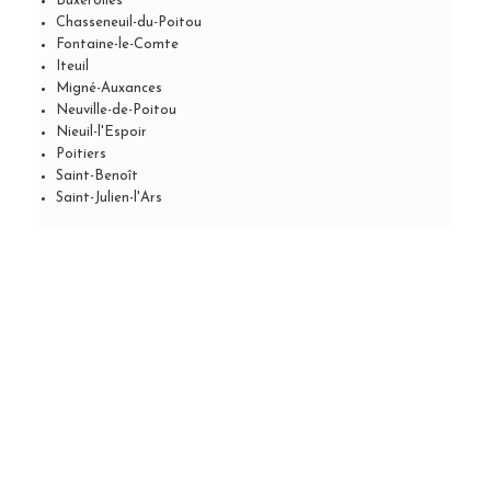
Buxerolles
Chasseneuil-du-Poitou
Fontaine-le-Comte
Iteuil
Migné-Auxances
Neuville-de-Poitou
Nieuil-l'Espoir
Poitiers
Saint-Benoît
Saint-Julien-l'Ars