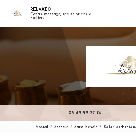
Aller
RELAXEO
au
Centre massage, spa et piscine à
Navigation pr
contenu
Poitiers
principal
05 49 52 77 74
Accueil
Secteur
Saint-Benoît
Salon esthétiqu