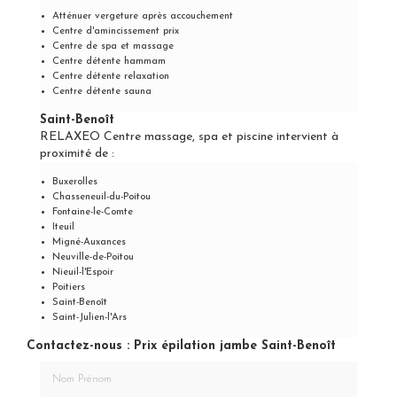
Atténuer vergeture après accouchement
Centre d'amincissement prix
Centre de spa et massage
Centre détente hammam
Centre détente relaxation
Centre détente sauna
Saint-Benoît
RELAXEO Centre massage, spa et piscine intervient à
proximité de :
Buxerolles
Chasseneuil-du-Poitou
Fontaine-le-Comte
Iteuil
Migné-Auxances
Neuville-de-Poitou
Nieuil-l'Espoir
Poitiers
Saint-Benoît
Saint-Julien-l'Ars
Contactez-nous : Prix épilation jambe Saint-Benoît
Nom Prénom