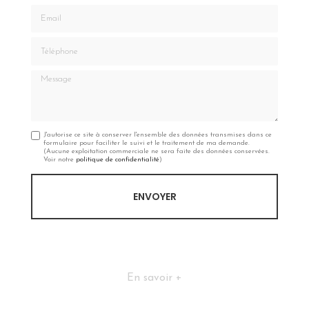
Email
Téléphone
Message
J'autorise ce site à conserver l'ensemble des données transmises dans ce
formulaire pour faciliter le suivi et le traitement de ma demande.
(Aucune exploitation commerciale ne sera faite des données conservées.
Voir notre
politique de confidentialité
)
En savoir +