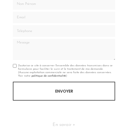
Nom Prénom
Email
Téléphone
Message
J'autorise ce site à conserver l'ensemble des données transmises dans ce
formulaire pour faciliter le suivi et le traitement de ma demande.
(Aucune exploitation commerciale ne sera faite des données conservées.
Voir notre
politique de confidentialité
)
En savoir +