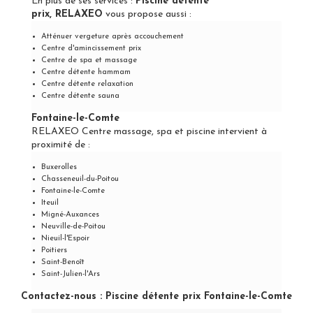
En plus de ses services :
Piscine détente
prix, RELAXEO
vous propose aussi :
Atténuer vergeture après accouchement
Centre d'amincissement prix
Centre de spa et massage
Centre détente hammam
Centre détente relaxation
Centre détente sauna
Fontaine-le-Comte
RELAXEO Centre massage, spa et piscine intervient à
proximité de :
Buxerolles
Chasseneuil-du-Poitou
Fontaine-le-Comte
Iteuil
Migné-Auxances
Neuville-de-Poitou
Nieuil-l'Espoir
Poitiers
Saint-Benoît
Saint-Julien-l'Ars
Contactez-nous : Piscine détente prix Fontaine-le-Comte