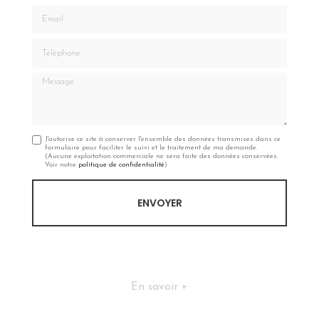
Email
Téléphone
Message
J'autorise ce site à conserver l'ensemble des données transmises dans ce
formulaire pour faciliter le suivi et le traitement de ma demande.
(Aucune exploitation commerciale ne sera faite des données conservées.
Voir notre
politique de confidentialité
)
En savoir +