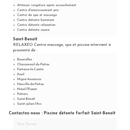
Atténuer vergeture après accouchement
Centre d'amincissement prix
Centre de spa et massage
Centre détente hammam
Centre détente relaxation
Centre détente sauna
Saint-Benoît
RELAXEO Centre massage, spa et piscine intervient à
proximité de :
Buxerolles
Chasseneuil-du-Poitou
Fontaine-le-Comte
Iteuil
Migné-Auxances
Neuville-de-Poitou
Nieuil-l'Espoir
Poitiers
Saint-Benoît
Saint-Julien-l'Ars
Contactez-nous : Piscine détente forfait Saint-Benoît
Nom Prénom