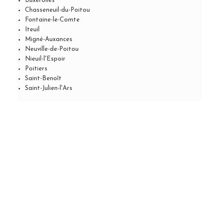
Buxerolles
Chasseneuil-du-Poitou
Fontaine-le-Comte
Iteuil
Migné-Auxances
Neuville-de-Poitou
Nieuil-l'Espoir
Poitiers
Saint-Benoît
Saint-Julien-l'Ars