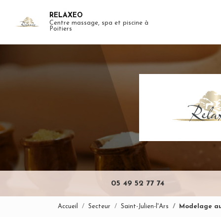
Aller
RELAXEO
au
Centre massage, spa et piscine à
Navigation pr
contenu
Poitiers
principal
05 49 52 77 74
Accueil
Secteur
Saint-Julien-l'Ars
Modelage aux