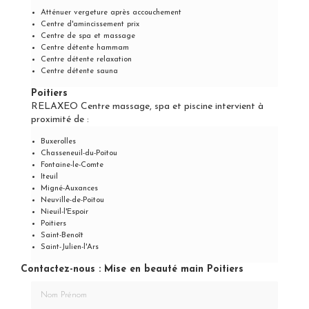
Atténuer vergeture après accouchement
Centre d'amincissement prix
Centre de spa et massage
Centre détente hammam
Centre détente relaxation
Centre détente sauna
Poitiers
RELAXEO Centre massage, spa et piscine intervient à
proximité de :
Buxerolles
Chasseneuil-du-Poitou
Fontaine-le-Comte
Iteuil
Migné-Auxances
Neuville-de-Poitou
Nieuil-l'Espoir
Poitiers
Saint-Benoît
Saint-Julien-l'Ars
Contactez-nous : Mise en beauté main Poitiers
Nom Prénom