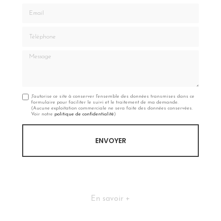
Email
Téléphone
Message
J'autorise ce site à conserver l'ensemble des données transmises dans ce
formulaire pour faciliter le suivi et le traitement de ma demande.
(Aucune exploitation commerciale ne sera faite des données conservées.
Voir notre
politique de confidentialité
)
En savoir +