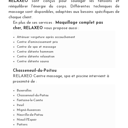
RELAXEO
sont conçus pour soulager les tensions et
rééquilibrer l'énergie du corps. Différentes techniques de
massage sont disponibles, adaptées aux besoins spécifiques de
chaque client.
En plus de ses services :
Maquillage complet pas
cher, RELAXEO
vous propose aussi :
Atténuer vergeture après accouchement
Centre d'amincissement prix
Centre de spa et massage
Centre détente hammam
Centre détente relaxation
Centre détente sauna
Chasseneuil-du-Poitou
RELAXEO Centre massage, spa et piscine intervient à
proximité de :
Buxerolles
Chasseneuil-du-Poitou
Fontaine-le-Comte
Iteuil
Migné-Auxances
Neuville-de-Poitou
Nieuil-l'Espoir
Poitiers