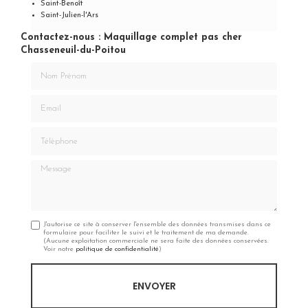
Saint-Benoît
Saint-Julien-l'Ars
Contactez-nous : Maquillage complet pas cher
Chasseneuil-du-Poitou
Nom Prénom
Email
Téléphone
Message
J'autorise ce site à conserver l'ensemble des données transmises dans ce
formulaire pour faciliter le suivi et le traitement de ma demande.
(Aucune exploitation commerciale ne sera faite des données conservées.
Voir notre
politique de confidentialité
)