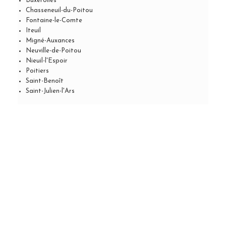
Buxerolles
Chasseneuil-du-Poitou
Fontaine-le-Comte
Iteuil
Migné-Auxances
Neuville-de-Poitou
Nieuil-l'Espoir
Poitiers
Saint-Benoît
Saint-Julien-l'Ars