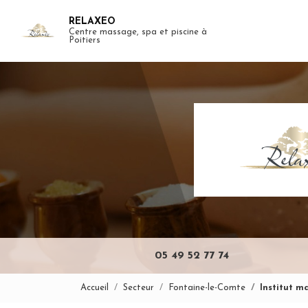
Aller
RELAXEO
au
Centre massage, spa et piscine à
Navigation pr
contenu
Poitiers
principal
05 49 52 77 74
Accueil
Secteur
Fontaine-le-Comte
Institut m