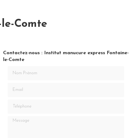
-le-Comte
Contactez-nous : Institut manucure express Fontaine-
le-Comte
Nom Prénom
Email
Téléphone
Message