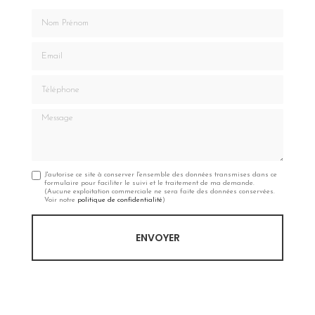
Nom Prénom
Email
Téléphone
Message
J'autorise ce site à conserver l'ensemble des données transmises dans ce
formulaire pour faciliter le suivi et le traitement de ma demande.
(Aucune exploitation commerciale ne sera faite des données conservées.
Voir notre
politique de confidentialité
)