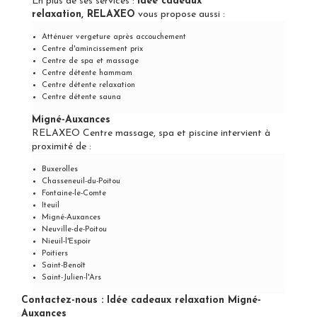
En plus de ses services :
Idée cadeaux
relaxation, RELAXEO
vous propose aussi :
Atténuer vergeture après accouchement
Centre d'amincissement prix
Centre de spa et massage
Centre détente hammam
Centre détente relaxation
Centre détente sauna
Migné-Auxances
RELAXEO Centre massage, spa et piscine intervient à
proximité de :
Buxerolles
Chasseneuil-du-Poitou
Fontaine-le-Comte
Iteuil
Migné-Auxances
Neuville-de-Poitou
Nieuil-l'Espoir
Poitiers
Saint-Benoît
Saint-Julien-l'Ars
Contactez-nous : Idée cadeaux relaxation Migné-
Auxances