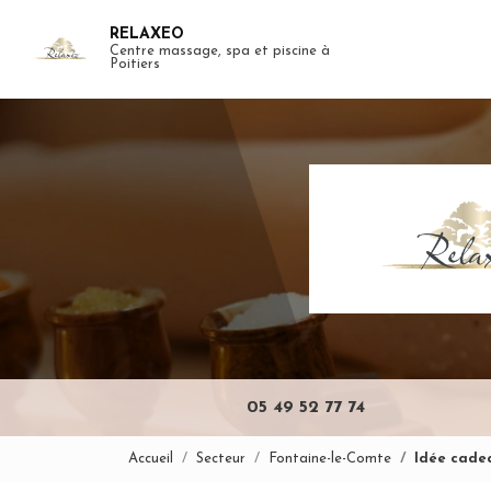
Aller
RELAXEO
au
Centre massage, spa et piscine à
Navigation pr
contenu
Poitiers
principal
05 49 52 77 74
Accueil
Secteur
Fontaine-le-Comte
Idée cade