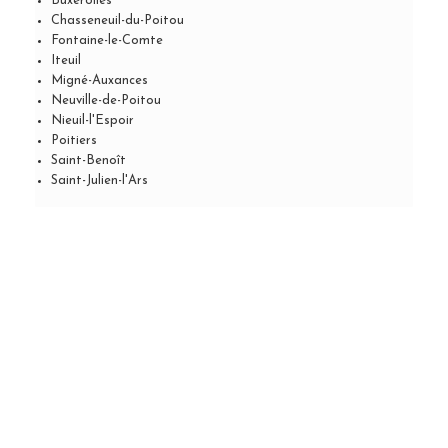
Buxerolles
Chasseneuil-du-Poitou
Fontaine-le-Comte
Iteuil
Migné-Auxances
Neuville-de-Poitou
Nieuil-l'Espoir
Poitiers
Saint-Benoît
Saint-Julien-l'Ars