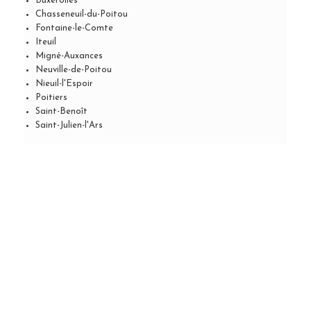
Buxerolles
Chasseneuil-du-Poitou
Fontaine-le-Comte
Iteuil
Migné-Auxances
Neuville-de-Poitou
Nieuil-l'Espoir
Poitiers
Saint-Benoît
Saint-Julien-l'Ars