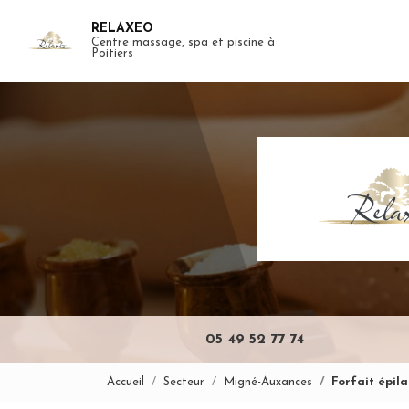
Aller
RELAXEO
au
Centre massage, spa et piscine à
Navigation pr
contenu
Poitiers
principal
05 49 52 77 74
Accueil
Secteur
Migné-Auxances
Forfait épil