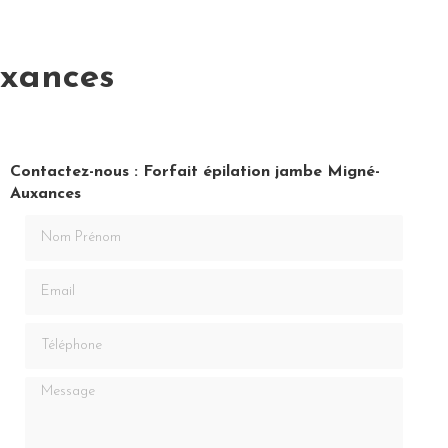
uxances
Contactez-nous : Forfait épilation jambe Migné-
Auxances
Nom Prénom
Email
Téléphone
Message