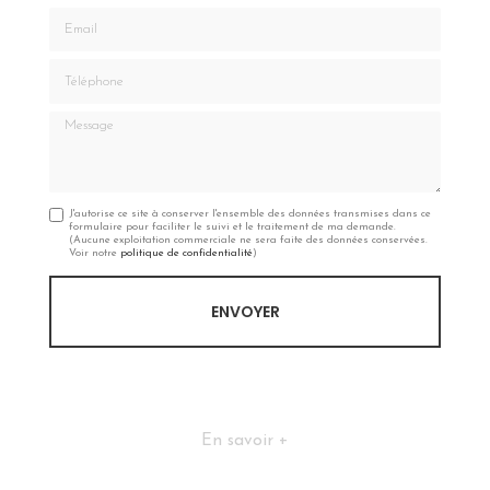
Email
Téléphone
Message
J'autorise ce site à conserver l'ensemble des données transmises dans ce
formulaire pour faciliter le suivi et le traitement de ma demande.
(Aucune exploitation commerciale ne sera faite des données conservées.
Voir notre
politique de confidentialité
)
En savoir +