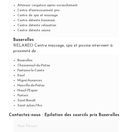
Atténuer vergeture après accouchement
Centre d'amincissement prix
Centre de spa et massage
Centre détente hammam
Centre détente relaxation
Centre détente sauna
Buxerolles
RELAXEO Centre massage, spa et piscine intervient à
proximité de :
Buxerolles
Chasseneuil-du-Poitou
Fontaine-le-Comte
Iteuil
Migné-Auxances
Neuville-de-Poitou
Nieuil-l'Espoir
Poitiers
Saint-Benoît
Saint-Julien-l'Ars
Contactez-nous : Epilation des sourcils prix Buxerolles
Nom Prénom