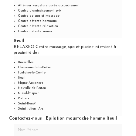
Atténuer vergeture après accouchement
Centre d'amincissement prix
Centre de spa et massage
Centre détente hammam
Centre détente relaxation
Centre détente sauna
Iteuil
RELAXEO Centre massage, spa et piscine intervient à
proximité de :
Buxerolles
Chasseneuil-du-Poitou
Fontaine-le-Comte
Iteuil
Migné-Auxances
Neuville-de-Poitou
Nieuil-l'Espoir
Poitiers
Saint-Benoît
Saint-Julien-l'Ars
Contactez-nous : Epilation moustache homme Iteuil
Nom Prénom