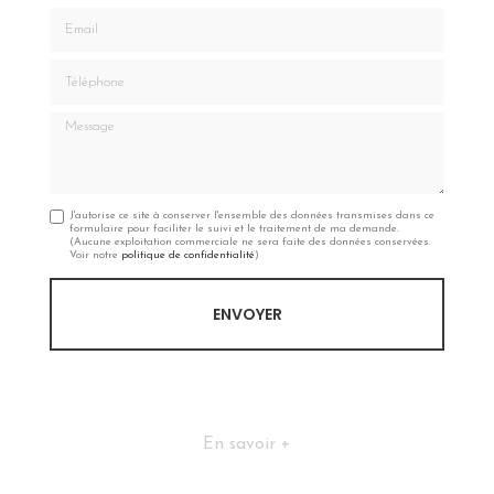
Email
Téléphone
Message
J'autorise ce site à conserver l'ensemble des données transmises dans ce
formulaire pour faciliter le suivi et le traitement de ma demande.
(Aucune exploitation commerciale ne sera faite des données conservées.
Voir notre
politique de confidentialité
)
En savoir +