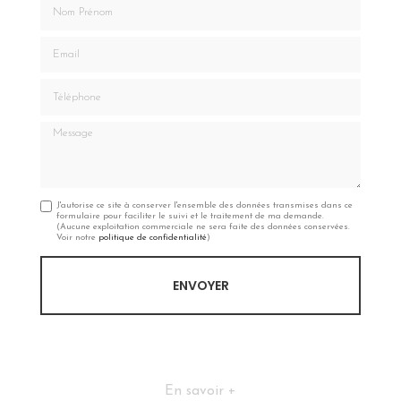
Nom Prénom
Email
Téléphone
Message
J'autorise ce site à conserver l'ensemble des données transmises dans ce
formulaire pour faciliter le suivi et le traitement de ma demande.
(Aucune exploitation commerciale ne sera faite des données conservées.
Voir notre
politique de confidentialité
)
En savoir +