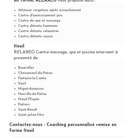
en forme, RELAXEO
vous propose aussi :
Atténuer vergeture après accouchement
Centre d'amincissement prix
Centre de spa et massage
Centre détente hammam
Centre détente relaxation
Centre détente sauna
Iteuil
RELAXEO Centre massage, spa et piscine intervient à
proximité de :
Buxerolles
Chasseneuil-du-Poitou
Fontaine-le-Comte
Iteuil
Migné-Auxances
Neuville-de-Poitou
Nieuil-l'Espoir
Poitiers
Saint-Benoît
Saint-Julien-l'Ars
Contactez-nous : Coaching personnalisé remise en
forme Iteuil