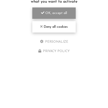
what you want to activate
OK, accept all
Deny all cookies
PERSONALIZE
PRIVACY POLICY
CENTRE MASSAGE, SPA ET PISCINE
À POITIERS
Rue des Artisans
86550 MIGNALOUX-BEAUVOIR
05 49 52 77 74
Lundi au vendredi : 9h - 20h
Samedi : 9h - 18h30
Voir
+
d'infos sur