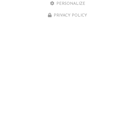
PERSONALIZE
PRIVACY POLICY
CENTRE MASSAGE, SPA ET PISCINE
À POITIERS
Rue des Artisans
86550 MIGNALOUX-BEAUVOIR
05 49 52 77 74
Lundi au vendredi : 9h - 20h
Samedi : 9h - 18h30
Voir
+
d'infos sur
facebook