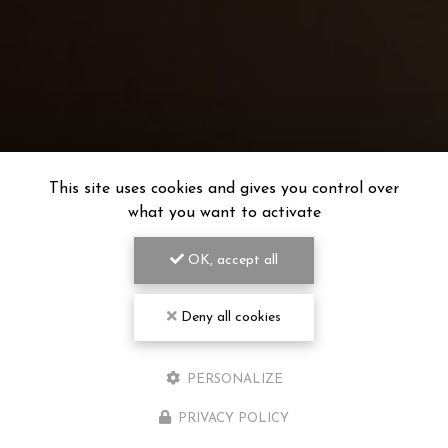
This site uses cookies and gives you control over
what you want to activate
OK, accept all
Deny all cookies
CENTRE MASSAGE, SPA ET PISCINE
À POITIERS
PERSONALIZE
Rue des Artisans
86550 MIGNALOUX-BEAUVOIR
PRIVACY POLICY
05 49 52 77 74